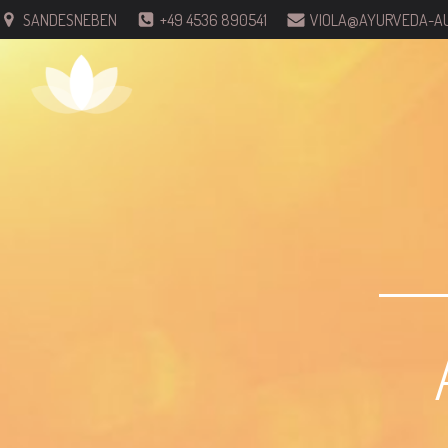
SANDESNEBEN
+49 4536 890541
VIOLA@AYURVEDA-AU